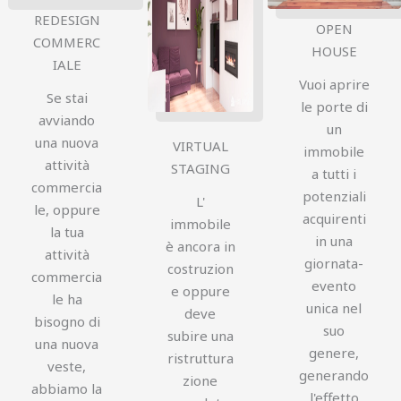
REDESIGN
OPEN
COMMERC
HOUSE
IALE
Vuoi aprire
Se stai
le porte di
avviando
un
una nuova
VIRTUAL
immobile
attività
STAGING
a tutti i
commercia
potenziali
L'
le, oppure
acquirenti
immobile
la tua
in una
è ancora in
attività
giornata-
costruzion
commercia
evento
e oppure
le ha
unica nel
deve
bisogno di
suo
subire una
una nuova
genere,
ristruttura
veste,
generando
zione
abbiamo la
l'effetto