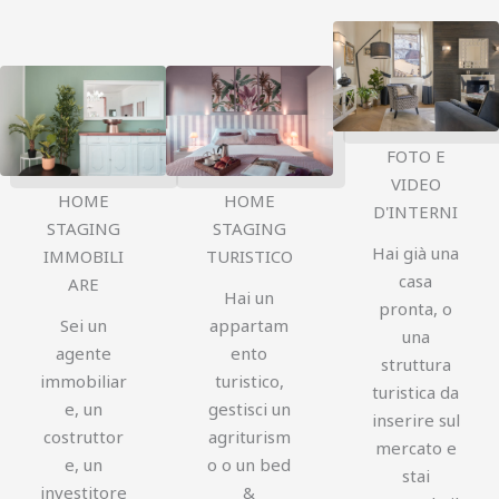
FOTO E
VIDEO
HOME
HOME
D'INTERNI
STAGING
STAGING
Hai già una
IMMOBILI
TURISTICO
casa
ARE
Hai un
pronta, o
Sei un
appartam
una
agente
ento
struttura
immobiliar
turistico,
turistica da
e, un
gestisci un
inserire sul
costruttor
agriturism
mercato e
e, un
o o un bed
stai
investitore
&