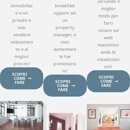
cercando il
immobiliar
breakfast
miglior
e o un
oppure sei
modo per
privato e
un
farti
vuoi
property
notare sul
vendere
manager, e
web
velocemen
vuoi
massimizz
te e al
aumentare
ando le
miglior
le tue
visualizzazi
prezzo?
prenotazio
oni?
ni?
SCOPRI
SCOPRI
COME
COME
SCOPRI
FARE
FARE
COME
FARE