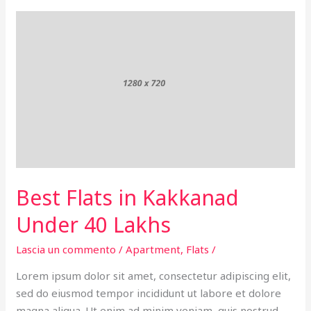
Best
Flats
in
Kakkanad
Under
40
Lakhs
Best Flats in Kakkanad
Under 40 Lakhs
Lascia un commento
/
Apartment
,
Flats
/
Lorem ipsum dolor sit amet, consectetur adipiscing elit,
sed do eiusmod tempor incididunt ut labore et dolore
magna aliqua. Ut enim ad minim veniam, quis nostrud